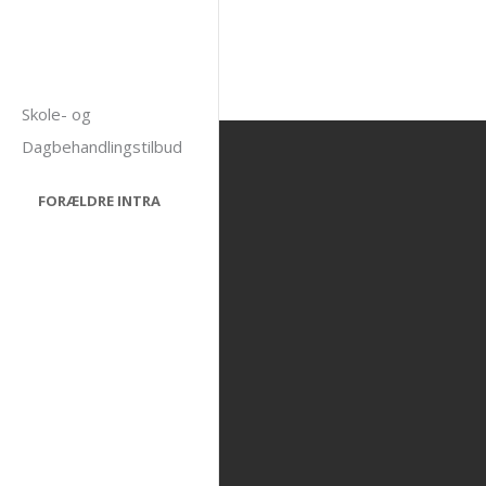
Gå
til
indholdet
Skole- og
Dagbehandlingstilbud
FORÆLDRE INTRA