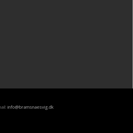
ail:
info@bramsnaesvig.dk