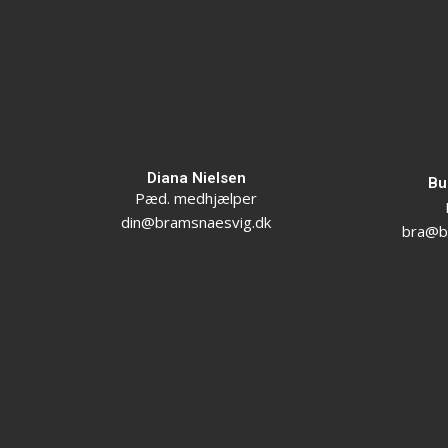
Diana Nielsen
Bu
Pæd. medhjælper
din@bramsnaesvig.dk
bra@b