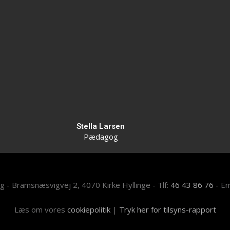
Stella Larsen
Pædagog
 - Bramsnæsvigvej 2, 4070 Kirke Hyllinge - Tlf:
46 43 86 76
- Em
Læs om vores
cookiepolitik
|
Tryk her for tilsyns-rapport