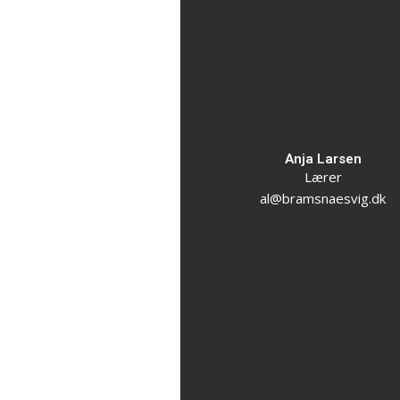
Anja Larsen
Lærer
al@bramsnaesvig.dk