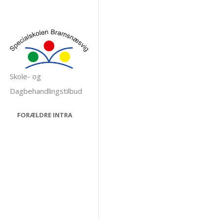
Gå
til
indholdet
Skole- og
Dagbehandlingstilbud
FORÆLDRE INTRA