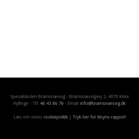
Specialskolen Bramsnæsvig - Bramsnæsvigvej 2, 4070 Kirke
Hyllinge - Tlf:
46 43 86 76
- Email:
info@bramsnaesvig.dk
Læs om vores
cookiepolitik
|
Tryk her for tilsyns-rapport