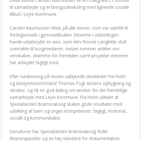
Dette kunne Carsten Rasmussen se en mulighed i, i forhold
til samarbejde og erfaringsudveksling med lignende sociale
tilbud i Lejre Kommune.
Carsten Rasmussen hilste på alle elever, som var samlet til
fredagsmusik i gymnastiksalen. Eleverne i udskolingen
havde udarbejdet en avis, som elev Ronnie Langkilde stolt
overrakte til borgmesteren. Avisen rummer artikler om
venskaber, drømme for fremtiden samt projekter eleverne
har arbejdet fagligt med.
Efter rundvisning på skolen uddybede skoleleder Pia Holm
og bestyrelsesformand Thomas Fogt skolens opbygning og
struktur, og fik en god dialog om ønsker for det fremtidige
samarbejde med Lejre Kommune. Pia Holm udtaler at
Specialskolen Bramsnæsvig skaber gode resultater med
udvikling af børn og unges kompetencer; fagligt, motorisk,
socialt og kommunikativt.
Derudover har Specialskolen Bramsnæsvig flotte
tilsynsrapporter og en høj standard for dokumentation.