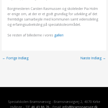
Borgmesteren Carsten Rasmussen og skoleleder Pia Holm
er enige om, at der er et godt grundlag for udvikling af det
fremtidige samarbejde med kommunen samt vidensdeling
og erfaringsudveksling på specialskoleområdet.
Se resten af billederne i vores
galleri
←
Forrige Indlæg
Næste Indlæg
→
Specialskolen Bramsnæsvig - Bramsnæsvigvej 2, 4070 Kirke
Hyllinge - Tlf:
46 43 86 76
- Email:
info@bramsnaesvig.dk