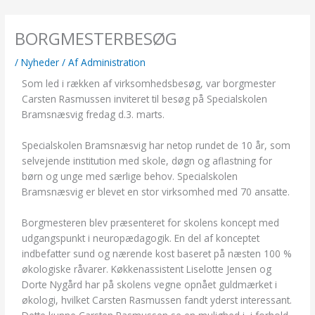
Gå
til
BORGMESTERBESØG
indholdet
/
Nyheder
/ Af
Administration
Som led i rækken af virksomhedsbesøg, var borgmester
Carsten Rasmussen inviteret til besøg på Specialskolen
Bramsnæsvig fredag d.3. marts.
Specialskolen Bramsnæsvig har netop rundet de 10 år, som
selvejende institution med skole, døgn og aflastning for
børn og unge med særlige behov. Specialskolen
Bramsnæsvig er blevet en stor virksomhed med 70 ansatte.
Borgmesteren blev præsenteret for skolens koncept med
udgangspunkt i neuropædagogik. En del af konceptet
indbefatter sund og nærende kost baseret på næsten 100 %
økologiske råvarer. Køkkenassistent Liselotte Jensen og
Dorte Nygård har på skolens vegne opnået guldmærket i
økologi, hvilket Carsten Rasmussen fandt yderst interessant.